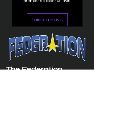
premier à laisser un avis.
Laisser un avis
The Federation
4314 Milan Road Suite 110
Sandusk
y, OH 448
70 ∙ USA
877-365-TREK ∙
info@trekfederation.com
Terms & Conditions