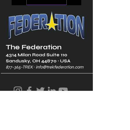
The Federation
4314 Milan Road Suite 110
Sandusk
y, OH 448
70 ∙ USA
877-365-TREK ∙
info@trekfederation.com
Terms & Conditions
Shipping & Returns
Privacy Policy