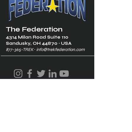
The Federation
4314 Milan Road Suite 110
Sandusk
y, OH 448
70 ∙ USA
877-365-TREK ∙
info@trekfederation.com
Terms & Conditions
Shipping & Returns
Privacy Policy