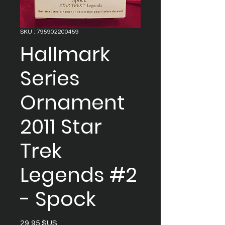
SKU : 795902200459
Hallmark
Series
Ornament
2011 Star
Trek
Legends #2
- Spock
Prix
29,95 $US