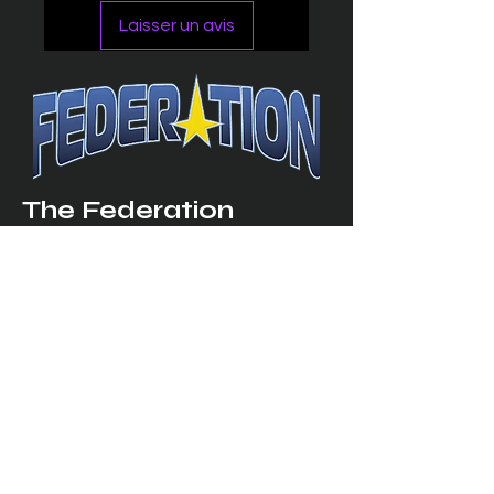
Laisser un avis
The Federation
4314 Milan Road Suite 110
Sandusk
y, OH 448
70 ∙ USA
877-365-TREK ∙
info@trekfederation.com
Terms & Conditions
Shipping & Returns
Privacy Policy