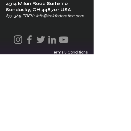
4314 Milan Road Suite 110
Sandusk
y, OH 448
70 ∙ USA
877-365-TREK ∙
info@trekfederation.com
Terms & Conditions
Shipping & Returns
Privacy Policy
Ⓒ2025, International Federation of