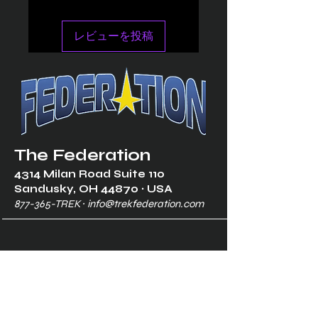
レビューを投稿
The Federation
4314 Milan Road Suite 110
Sandusk
y, OH 448
70 ∙ USA
877-365-TREK ∙
info@trekfederation.com
Terms & Conditions
Shipping & Returns