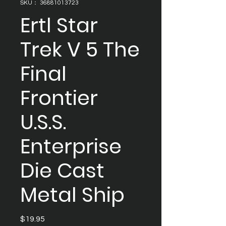
SKU： 36881013723
Ertl Star
Trek V 5 The
Final
Frontier
U.S.S.
Enterprise
Die Cast
Metal Ship
$19.95
価