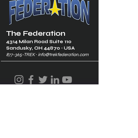
The Federation
4314 Milan Road Suite 110
Sandusk
y, OH 448
70 ∙ USA
877-365-TREK ∙
info@trekfederation.com
Terms & Conditions
Shipping & Returns
Privacy Policy