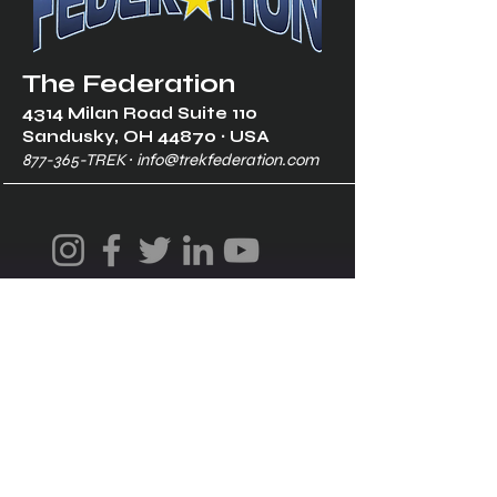
The Federation
4314 Milan Road Suite 110
Sandusk
y, OH 448
70 ∙ USA
877-365-TREK ∙
info@trekfederation.com
Terms & Conditions
Shipping & Returns
Privacy Policy