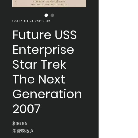
SKU： 015012985108
Future USS
Enterprise
Star Trek
The Next
Generation
2007
$36.95
価
格
消費税抜き