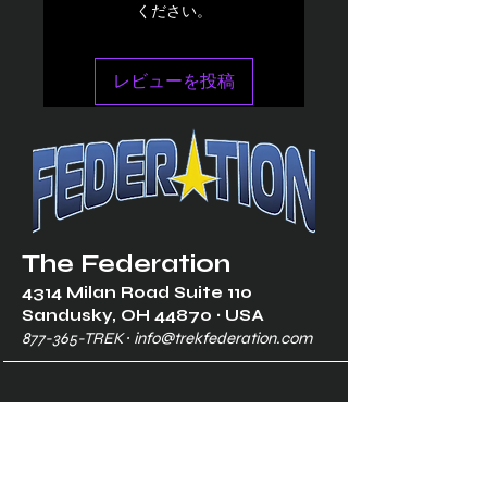
ください。
レビューを投稿
The Federation
4314 Milan Road Suite 110
Sandusk
y, OH 448
70 ∙ USA
877-365-TREK ∙
info@trekfederation.com
Terms & Conditions