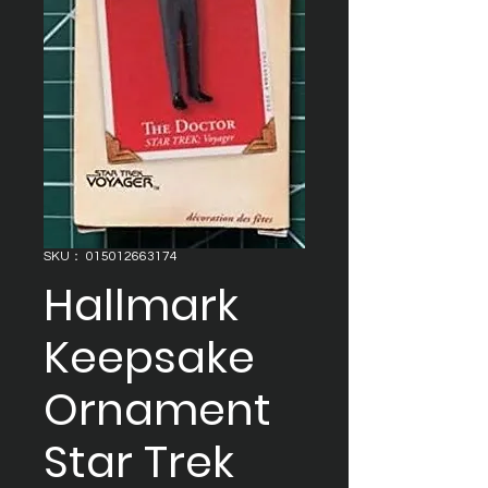
SKU： 015012663174
Hallmark
Keepsake
Ornament
Star Trek