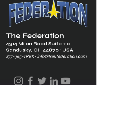
The Federation
4314 Milan Road Suite 110
Sandusk
y, OH 448
70 ∙ USA
877-365-TREK ∙
info@trekfederation.com
Terms & Conditions
Shipping & Returns
Privacy Policy