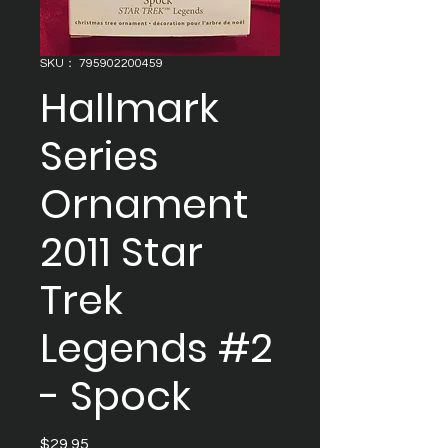
SKU： 795902200459
Hallmark
Series
Ornament
2011 Star
Trek
Legends #2
- Spock
$29.95
価