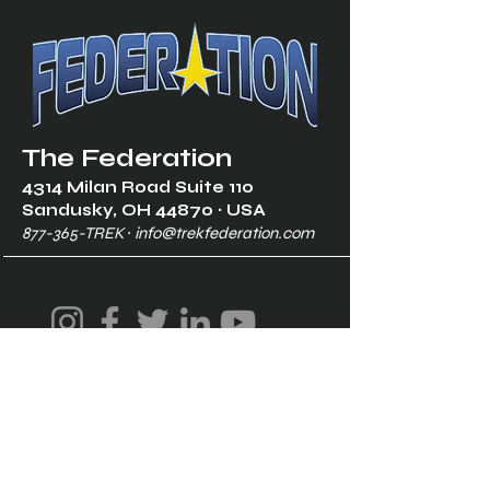
The Federation
4314 Milan Road Suite 110
Sandusk
y, OH 448
70 ∙ USA
877-365-TREK ∙
info@trekfederation.com
Terms & Conditions
Shipping & Returns
Privacy Policy