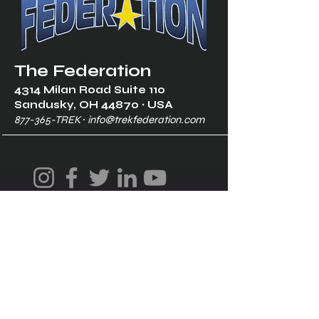
The Federation
4314 Milan Road Suite 110
Sandusk
y, OH 448
70 ∙ USA
877-365-TREK ∙
info@trekfederation.com
Terms & Conditions
Shipping & Returns
Privacy Policy