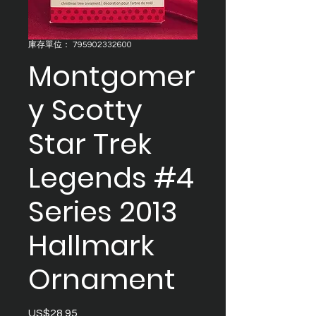
庫存單位： 795902332600
Montgomer
y Scotty
Star Trek
Legends #4
Series 2013
Hallmark
Ornament
US$28.95
價