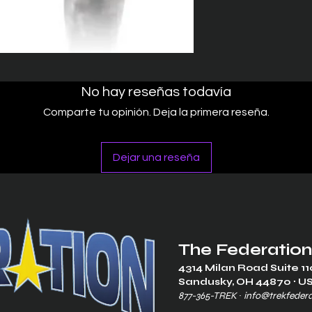
No hay reseñas todavía
Comparte tu opinión. Deja la primera reseña.
Dejar una reseña
The Federation
4314 Milan Road Suite 11
Sandusk
y, OH 448
70 ∙ U
877-365-TREK ∙
info@trekfeder