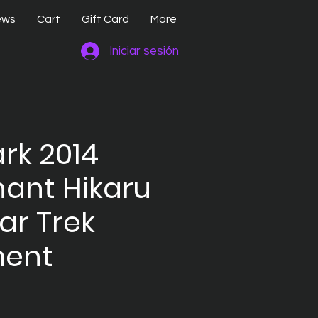
ews
Cart
Gift Card
More
Iniciar sesión
rk 2014
nant Hikaru
ar Trek
ent