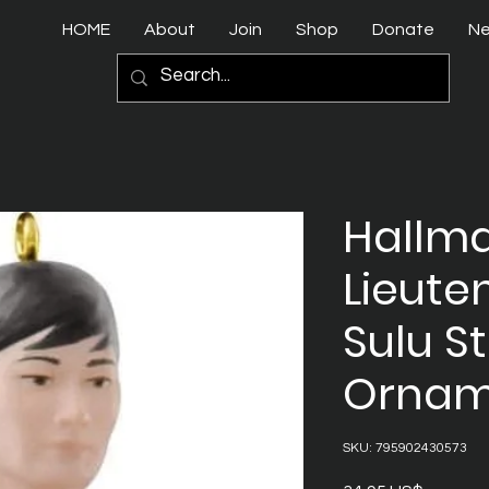
HOME
About
Join
Shop
Donate
N
Hallma
Lieute
Sulu St
Ornam
SKU: 795902430573