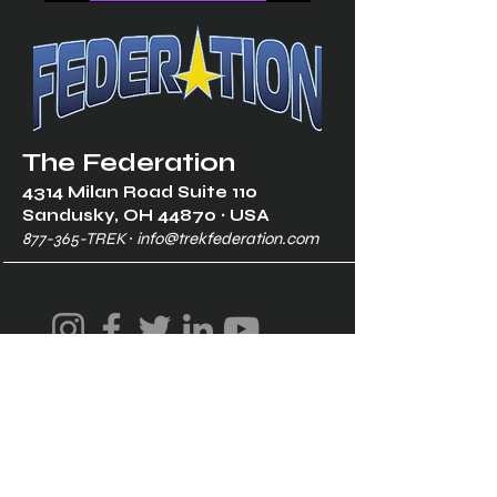
The Federation
4314 Milan Road Suite 110
Sandusk
y, OH 448
70 ∙ USA
877-365-TREK ∙
info@trekfederation.com
Terms & Conditions
Shipping & Returns
Privacy Policy