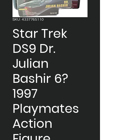
SKU: 4337765110
Star Trek
DS9 Dr.
Julian
Bashir 6?
1997
Playmates
Action
Figure