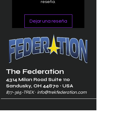
reseña.
Dejar una reseña
The Federation
4314 Milan Road Suite 110
Sandusk
y, OH 448
70 ∙ USA
877-365-TREK ∙
info@trekfederation.com
Terms & Conditions