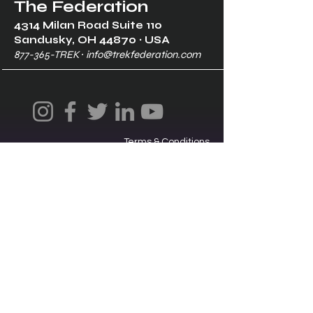
The Federation
4314 Milan Road Suite 110
Sandusk
y, OH 448
70 ∙ USA
877-365-TREK ∙
info@trekfederation.com
Terms & Conditions
Shipping & Returns
Privacy Policy