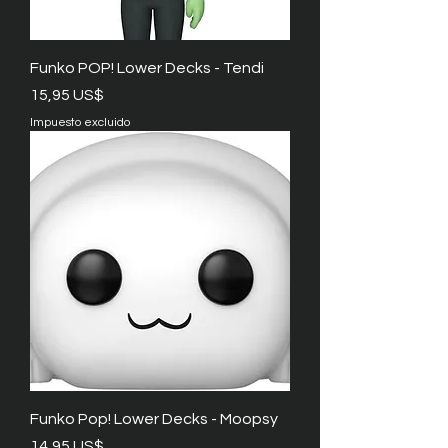
Funko POP! Lower Decks - Tendi
Precio
15,95 US$
Impuesto excluido
Funko Pop! Lower Decks - Moopsy
Precio
14,95 US$