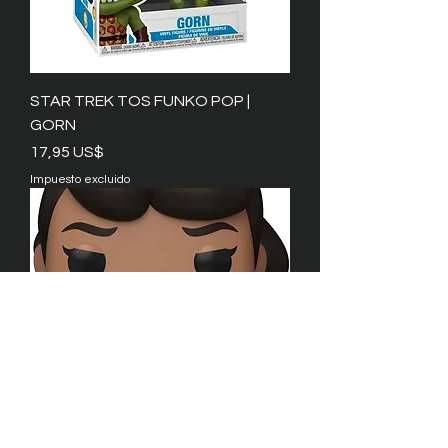
STAR TREK TOS FUNKO POP |
GORN
Precio
17,95 US$
Impuesto excluido