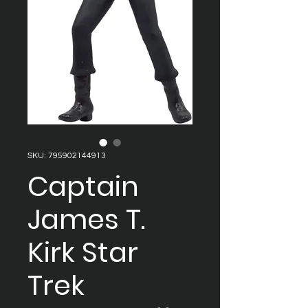
SKU: 795902144913
Captain
James T.
Kirk Star
Trek