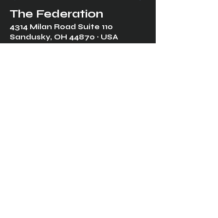
The Federation
4314 Milan Road Suite 110
Sandusk
y, OH 448
70 ∙ USA
877-365-TREK ∙
info@trekfederation.com
Terms & Conditions
Shipping & Returns
Privacy Policy