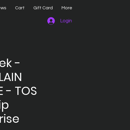
ews
Cart
Gift Card
More
Login
ek -
LAIN
 - TOS
ip
rise