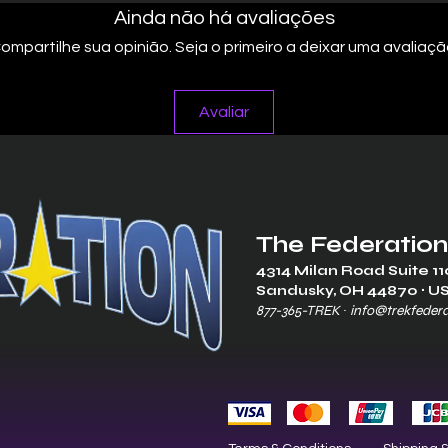
Ainda não há avaliações
ompartilhe sua opinião. Seja o primeiro a deixar uma avaliaçã
Avaliar
The Federation
4314 Milan Road Suite 11
Sandusk
y, OH 448
70 ∙ U
877-365-TREK ∙
info@trekfeder