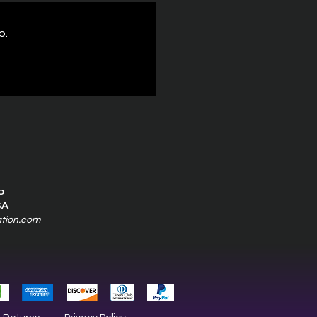
o.
0
SA
ation.com