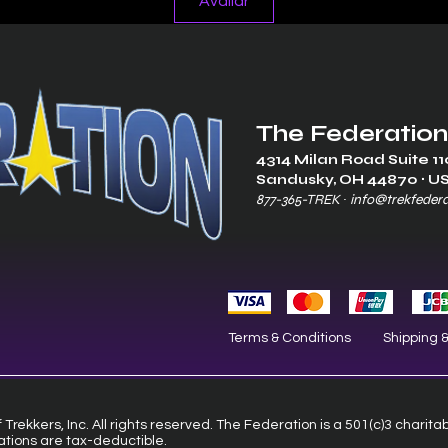
Avaliar
The Federation
4314 Milan Road Suite 11
Sandusk
y, OH 448
70 ∙ U
877-365-TREK ∙
info@trekfeder
Terms & Conditions
Shipping 
Trekkers, Inc. All rights reserved. The Federation is a 501(c)3 charita
ations are tax-deductible.