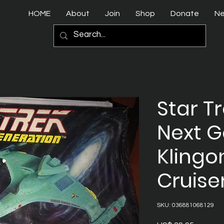
HOME
About
Join
Shop
Donate
N
Star T
Next G
Klingo
Cruise
SKU: 036881068129