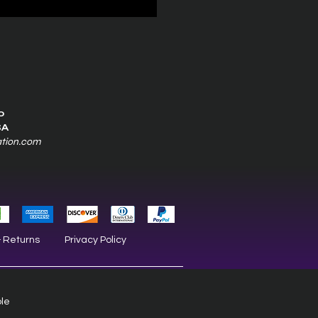
0
SA
ation.com
& Returns
Privacy Policy
ble