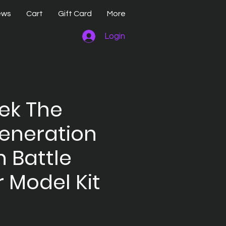
ews
Cart
Gift Card
More
Login
rek The
eneration
n Battle
r Model Kit