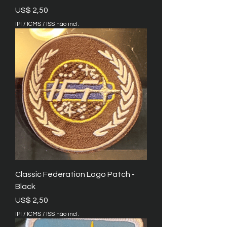
Preço
US$ 2,50
IPI / ICMS / ISS não incl.
Classic Federation Logo Patch -
Black
Preço
US$ 2,50
IPI / ICMS / ISS não incl.