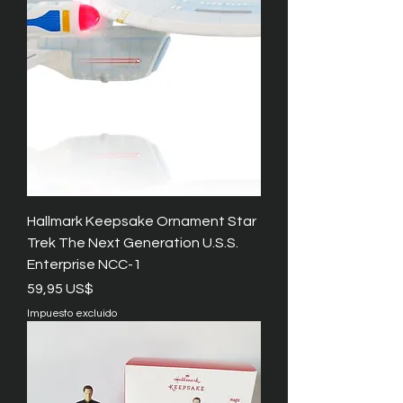
Hallmark Keepsake Ornament Star
Trek The Next Generation U.S.S.
Enterprise NCC-1
Precio
59,95 US$
Impuesto excluido