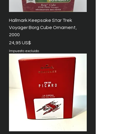
Hallmark Keepsake Star Trek
Voyager Borg Cube Ornament,
2000
Precio
24,95 US$
Impuesto excluido